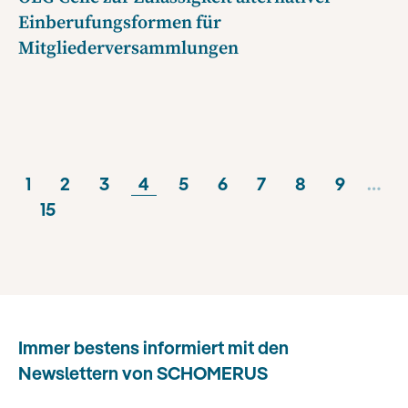
Einberufungsformen für
Mitgliederversammlungen
1
2
3
4
5
6
7
8
9
…
15
Immer bestens informiert mit den
Newslettern von SCHOMERUS